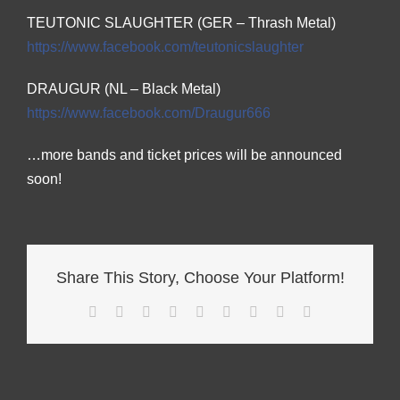
TEUTONIC SLAUGHTER (GER – Thrash Metal)
https://www.facebook.com/
teutonicslaughter
DRAUGUR (NL – Black Metal)
https://www.facebook.com/
Draugur666
…more bands and ticket prices will be announced
soon!
Share This Story, Choose Your Platform!
Facebook
Twitter
Reddit
LinkedIn
WhatsApp
Tumblr
Pinterest
Vk
E-
Mail