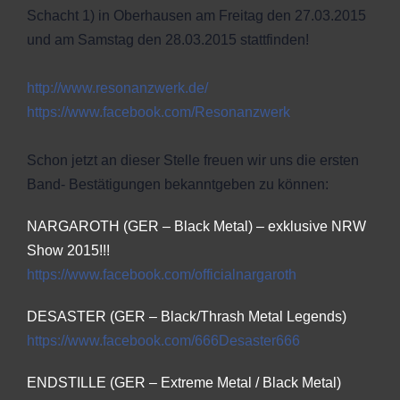
Schacht 1) in Oberhausen am Freitag den 27.03.2015
und am Samstag den 28.03.2015 stattfinden!
http://
www.resonanzwerk.de/
https://www.facebook.com/
Resonanzwerk
Schon jetzt an dieser Stelle freuen wir uns die ersten
Band- Bestätigungen bekanntgeben zu können:
NARGAROTH (GER – Black Metal) – exklusive NRW
Show 2015!!!
https://www.facebook.com/
officialnargaroth
DESASTER (GER – Black/Thrash Metal Legends)
https://www.facebook.com/
666Desaster666
ENDSTILLE (GER – Extreme Metal / Black Metal)