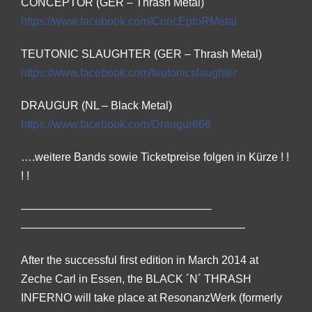
CONCEPTOR (GER – Thrash Metal)
https://www.facebook.com/
ConcEptoRMetal
TEUTONIC SLAUGHTER (GER – Thrash Metal)
https://www.facebook.com/
teutonicslaughter
DRAUGUR (NL – Black Metal)
https://www.facebook.com/
Draugur666
….weitere Bands sowie Ticketpreise folgen in Kürze ! !
! !
————————–
————————–
————————–
————————–
———
After the successful first edition in March 2014 at
Zeche Carl in Essen, the BLACK ´N´ THRASH
INFERNO will take place at ResonanzWerk (formerly