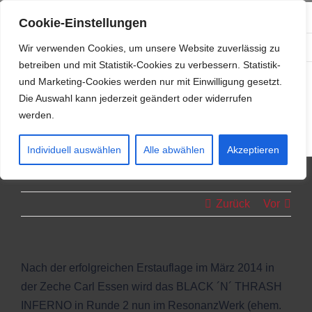
Zum
info@resonanzwerk.de
+49 (0) 152 0196 0958
Cookie-Einstellungen
Inhalt
Facebook
Instagram
E-
springen
Wir verwenden Cookies, um unsere Website zuverlässig zu
Mail
betreiben und mit Statistik-Cookies zu verbessern. Statistik-
und Marketing-Cookies werden nur mit Einwilligung gesetzt.
Die Auswahl kann jederzeit geändert oder widerrufen
werden.
Individuell auswählen
Alle abwählen
Akzeptieren
Zurück
Vor
Nach der erfolgreichen Erstauflage im März 2014 in
der Zeche Carl Essen wird das BLACK ´N´ THRASH
INFERNO in Runde 2 nun im ResonanzWerk (ehem.