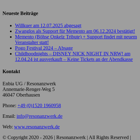
Neueste Beiträge
Willkuer am 12.07.2025 abgesagt
Zwanglos als Support für Memento am 06.12.2024 bestätigt!
Memento (Böhse Onkelz Tribute) + Support findet mit neuem
Veranstalter statt!
Pogo Festival 2024 – Absage
Childhoodnights – DISNEY NICK NIGHT IN NRW! am
12.04.24 ist ausverkauft – Keine Tickets an der Abendkasse
Kontakt
Enbia UG / Resonanzwerk
Annemarie-Renger-Weg 5
46047 Oberhausen
Phone:
+49 (0)1520 1960958
Email:
info@resonanzwerk.de
Web:
www.resonanzwerk.de
© Copyright 2020 -
2026 | Resonanzwerk | All Rights Reserved |