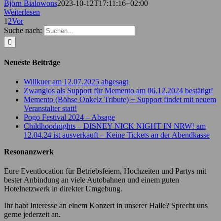
Björn Bialowons
2023-10-12T17:11:16+02:00
Weiterlesen
1
2
Vor
Suche nach:
Neueste Beiträge
Willkuer am 12.07.2025 abgesagt
Zwanglos als Support für Memento am 06.12.2024 bestätigt!
Memento (Böhse Onkelz Tribute) + Support findet mit neuem
Veranstalter statt!
Pogo Festival 2024 – Absage
Childhoodnights – DISNEY NICK NIGHT IN NRW! am
12.04.24 ist ausverkauft – Keine Tickets an der Abendkasse
Resonanzwerk
Eure Eventlocation für Betriebsfeiern, Hochzeiten und Partys mit
bester Anbindung an viele Autobahnen und einem guten
Hotelnetzwerk in direkter Umgebung.
Ihr habt Interesse an einem Konzert in unserer Halle? Sprecht uns
gerne jederzeit an.