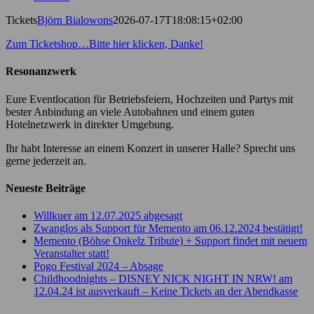
Tickets
Björn Bialowons
2026-07-17T18:08:15+02:00
Zum Ticketshop…Bitte hier klicken, Danke!
Resonanzwerk
Eure Eventlocation für Betriebsfeiern, Hochzeiten und Partys mit
bester Anbindung an viele Autobahnen und einem guten
Hotelnetzwerk in direkter Umgebung.
Ihr habt Interesse an einem Konzert in unserer Halle? Sprecht uns
gerne jederzeit an.
Neueste Beiträge
Willkuer am 12.07.2025 abgesagt
Zwanglos als Support für Memento am 06.12.2024 bestätigt!
Memento (Böhse Onkelz Tribute) + Support findet mit neuem
Veranstalter statt!
Pogo Festival 2024 – Absage
Childhoodnights – DISNEY NICK NIGHT IN NRW! am
12.04.24 ist ausverkauft – Keine Tickets an der Abendkasse