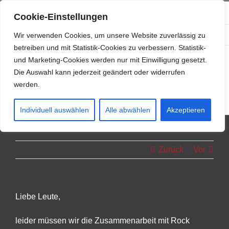
Zum
info@resonanzwerk.de
+49 (0) 152 0196 0958
Cookie-Einstellungen
Inhalt
Facebook
Instagram
E-
springen
Wir verwenden Cookies, um unsere Website zuverlässig zu
Mail
betreiben und mit Statistik-Cookies zu verbessern. Statistik-
und Marketing-Cookies werden nur mit Einwilligung gesetzt.
Die Auswahl kann jederzeit geändert oder widerrufen
werden.
Individuell auswählen
Alle abwählen
Akzeptieren
Zurück
Vor
Liebe Leute,
leider müssen wir die Zusammenarbeit mit Rock