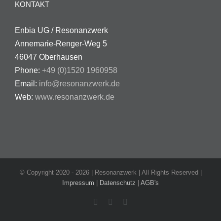
KONTAKT
Enbia UG / Resonanzwerk
Annemarie-Renger-Weg 5
46047 Oberhausen
Phone:
+49 (0)1520 1960958
Email:
info@resonanzwerk.de
Web:
www.resonanzwerk.de
© Copyright 2020 -
2026 | Resonanzwerk | All Rights Reserved |
Impressum
|
Datenschutz
|
AGB's
Facebook
Instagram
E-
Mail