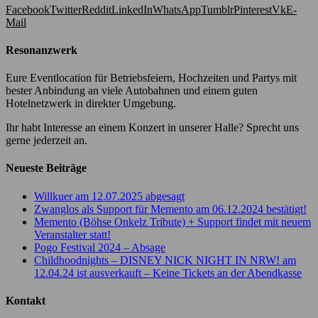
Facebook
Twitter
Reddit
LinkedIn
WhatsApp
Tumblr
Pinterest
Vk
E-
Mail
Resonanzwerk
Eure Eventlocation für Betriebsfeiern, Hochzeiten und Partys mit
bester Anbindung an viele Autobahnen und einem guten
Hotelnetzwerk in direkter Umgebung.
Ihr habt Interesse an einem Konzert in unserer Halle? Sprecht uns
gerne jederzeit an.
Neueste Beiträge
Willkuer am 12.07.2025 abgesagt
Zwanglos als Support für Memento am 06.12.2024 bestätigt!
Memento (Böhse Onkelz Tribute) + Support findet mit neuem
Veranstalter statt!
Pogo Festival 2024 – Absage
Childhoodnights – DISNEY NICK NIGHT IN NRW! am
12.04.24 ist ausverkauft – Keine Tickets an der Abendkasse
Kontakt