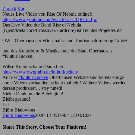
Zurück
Vor
Neues Live Video von Rise Of Nebula online!:
https://www.youtube.com/watch?v=TfQEt1e_fjw
Das Live Video der Band Rise of Nebula
(Djent/Metalcore/Crossover/Hardcore) ist Teil des Projektes der
OWT Oberhausener Wirtschafts- und Tourismusförderung GmbH
und des Kulturbüro & Musikschule der Stadt Oberhausen
#KulturKucken.
Willse Kultur schaun?Dann hier:
https://www.owtgmbh.de/kulturkucken/
Auf der
#KulturKucken
Oberhausen Website sind bereits einige
coole Videos vorhanden, schaut mal rein! Weitere Videos werden
derzeit produziert… stay tuned!
Vielen Dank an alle Beteiligten!
Bleibt gesund!
LG
Björn Bialowons
Björn Bialowons
2020-12-05T09:41:22+01:00
Share This Story, Choose Your Platform!