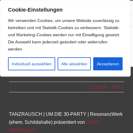
Zum
info@resonanzwerk.de
+49 (0) 152 0196 0958
Cookie-Einstellungen
Inhalt
Facebook
Instagram
E-
springen
Wir verwenden Cookies, um unsere Website zuverlässig zu
Mail
betreiben und mit Statistik-Cookies zu verbessern. Statistik-
und Marketing-Cookies werden nur mit Einwilligung gesetzt.
Die Auswahl kann jederzeit geändert oder widerrufen
werden.
Individuell auswählen
Alle abwählen
Akzeptieren
Zurück
Vor
TANZRAUSCH | UM DIE 30-PARTY | ResonanzWerk
(ehem. Schildahalle) präsentiert von
Radio
Oberhausen