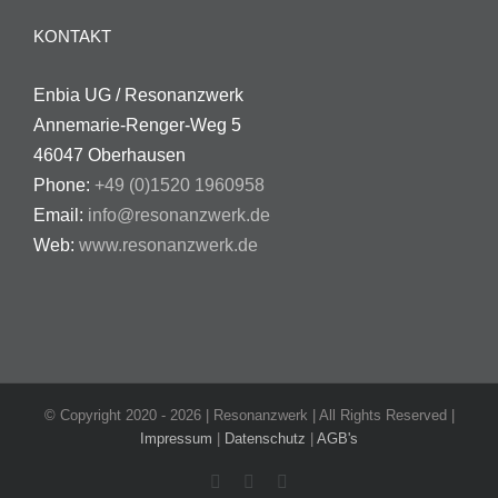
KONTAKT
Enbia UG / Resonanzwerk
Annemarie-Renger-Weg 5
46047 Oberhausen
Phone:
+49 (0)1520 1960958
Email:
info@resonanzwerk.de
Web:
www.resonanzwerk.de
© Copyright 2020 -
2026 | Resonanzwerk | All Rights Reserved |
Impressum
|
Datenschutz
|
AGB's
Facebook
Instagram
E-