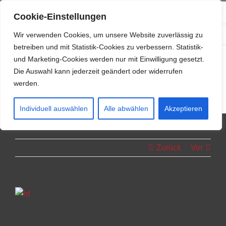
Zum
info@resonanzwerk.de
+49 (0) 152 0196 0958
Cookie-Einstellungen
Inhalt
Facebook
Instagram
E-
springen
Wir verwenden Cookies, um unsere Website zuverlässig zu
Mail
betreiben und mit Statistik-Cookies zu verbessern. Statistik-
und Marketing-Cookies werden nur mit Einwilligung gesetzt.
Die Auswahl kann jederzeit geändert oder widerrufen
werden.
Individuell auswählen
Alle abwählen
Akzeptieren
Zurück
Vor