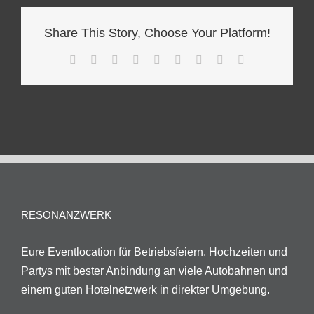
Share This Story, Choose Your Platform!
Facebook
Twitter
Reddit
LinkedIn
WhatsApp
Tumblr
Pinterest
Vk
E-
Mail
RESONANZWERK
Eure Eventlocation für Betriebsfeiern, Hochzeiten und
Partys mit bester Anbindung an viele Autobahnen und
einem guten Hotelnetzwerk in direkter Umgebung.