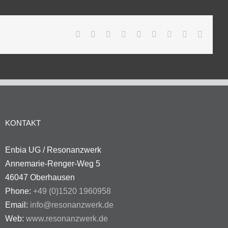
Facebook
Twitter
Reddit
LinkedIn
WhatsApp
Tumblr
Pinterest
Vk
E-
Mail
KONTAKT
Enbia UG / Resonanzwerk
Annemarie-Renger-Weg 5
46047 Oberhausen
Phone:
+49 (0)1520 1960958
Email:
info@resonanzwerk.de
Web:
www.resonanzwerk.de