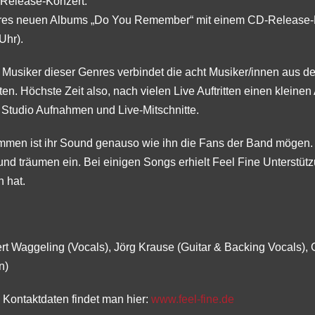
-Release-Konzert.
hres neuen Albums „Do You Remember“ mit einem CD-Release-
Uhr).
 Musiker dieser Genres verbindet die acht Musiker/innen aus d
n. Höchste Zeit also, nach vielen Live Auftritten einen kleine
 Studio Aufnahmen und Live-Mitschnitte.
men ist ihr Sound genauso wie ihn die Fans der Band mögen. 
 und träumen ein. Bei einigen Songs erhielt Feel Fine Unters
 hat.
rt Waggeling (Vocals), Jörg Krause (Guitar & Backing Vocals),
n)
 Kontaktdaten findet man hier:
www.feel-fine.de