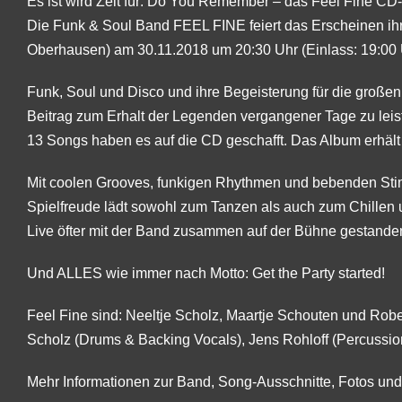
Es ist wird Zeit für: Do You Remember – das Feel Fine CD
Die Funk & Soul Band FEEL FINE feiert das Erscheinen i
Oberhausen) am 30.11.2018 um 20:30 Uhr (Einlass: 19:00 
Funk, Soul und Disco und ihre Begeisterung für die großen
Beitrag zum Erhalt der Legenden vergangener Tage zu leiste
13 Songs haben es auf die CD geschafft. Das Album erhält
Mit coolen Grooves, funkigen Rhythmen und bebenden Stim
Spielfreude lädt sowohl zum Tanzen als auch zum Chillen
Live öfter mit der Band zusammen auf der Bühne gestanden
Und ALLES wie immer nach Motto: Get the Party started!
Feel Fine sind: Neeltje Scholz, Maartje Schouten und Robe
Scholz (Drums & Backing Vocals), Jens Rohloff (Percussio
Mehr Informationen zur Band, Song-Ausschnitte, Fotos und