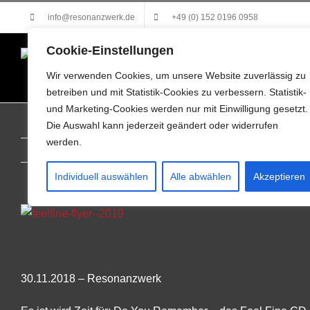
Zum
info@resonanzwerk.de
+49 (0) 152 0196 0958
Inhalt
springen
Cookie-Einstellungen
Wir verwenden Cookies, um unsere Website zuverlässig zu
betreiben und mit Statistik-Cookies zu verbessern. Statistik-
und Marketing-Cookies werden nur mit Einwilligung gesetzt.
Die Auswahl kann jederzeit geändert oder widerrufen
werden.
Individuell auswählen
Alle abwählen
Akzeptieren
30.11.2018 – Resonanzwerk