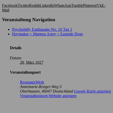
Facebook
Twitter
Reddit
LinkedIn
WhatsApp
Tumblr
Pinterest
Vk
E-
Mail
Veranstaltung Navigation
Psychobilly Earthquake No. 10 Tag 1
Haymaker + Martens Army + Eastside Dogs
Details
Datum:
28. März 2027
Veranstaltungsort
ResonanzWerk
Annemarie-Renger-Weg 5
Oberhausen
,
46047
Deutschland
Google Karte anzeigen
Veranstaltungsort-Website anzeigen