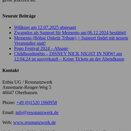
Neueste Beiträge
Willkuer am 12.07.2025 abgesagt
Zwanglos als Support für Memento am 06.12.2024 bestätigt!
Memento (Böhse Onkelz Tribute) + Support findet mit neuem
Veranstalter statt!
Pogo Festival 2024 – Absage
Childhoodnights – DISNEY NICK NIGHT IN NRW! am
12.04.24 ist ausverkauft – Keine Tickets an der Abendkasse
Kontakt
Enbia UG / Resonanzwerk
Annemarie-Renger-Weg 5
46047 Oberhausen
Phone:
+49 (0)1520 1960958
Email:
info@resonanzwerk.de
Web:
www.resonanzwerk.de