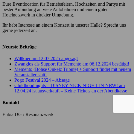
Eure Eventlocation für Betriebsfeiern, Hochzeiten und Partys mit
bester Anbindung an viele Autobahnen und einem guten
Hotelnetzwerk in direkter Umgebung.
Ihr habt Interesse an einem Konzert in unserer Halle? Sprecht uns
gerne jederzeit an.
Neueste Beiträge
Willkuer am 12.07.2025 abgesagt
Zwanglos als Support für Memento am 06.12.2024 bestätigt!
Memento (Böhse Onkelz Tribute) + Support findet mit neuem
Veranstalter statt!
Pogo Festival 2024 – Absage
Childhoodnights – DISNEY NICK NIGHT IN NRW! am
12.04.24 ist ausverkauft – Keine Tickets an der Abendkasse
Kontakt
Enbia UG / Resonanzwerk
Annemarie-Renger-Weg 5
46047 Oberhausen