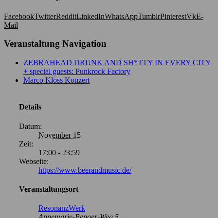
Facebook
Twitter
Reddit
LinkedIn
WhatsApp
Tumblr
Pinterest
Vk
E-
Mail
Veranstaltung Navigation
ZEBRAHEAD DRUNK AND SH*TTY IN EVERY CITY
+ special guests: Punkrock Factory
Marco Kloss Konzert
Details
Datum:
November 15
Zeit:
17:00 - 23:59
Webseite:
https://www.beerandmusic.de/
Veranstaltungsort
ResonanzWerk
Annemarie-Renger-Weg 5