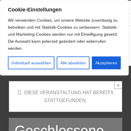
Zum
info@resonanzwerk.de
+49 (0) 152 0196 0958
Cookie-Einstellungen
Inhalt
Facebook
Instagram
E-
springen
Wir verwenden Cookies, um unsere Website zuverlässig zu
Mail
betreiben und mit Statistik-Cookies zu verbessern. Statistik-
und Marketing-Cookies werden nur mit Einwilligung gesetzt.
Die Auswahl kann jederzeit geändert oder widerrufen
werden.
Individuell auswählen
Alle abwählen
Akzeptieren
×
DIESE VERANSTALTUNG HAT BEREITS
STATTGEFUNDEN.
Geschlossene