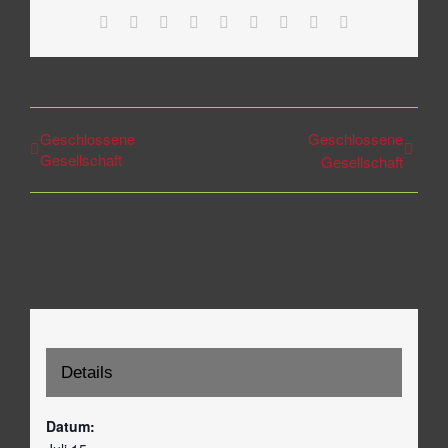
Facebook
Twitter
Reddit
LinkedIn
WhatsApp
Tumblr
Pinterest
Vk
E-
Mail
Geschlossene
Geschlossene
Gesellschaft
Gesellschaft
Details
Datum: