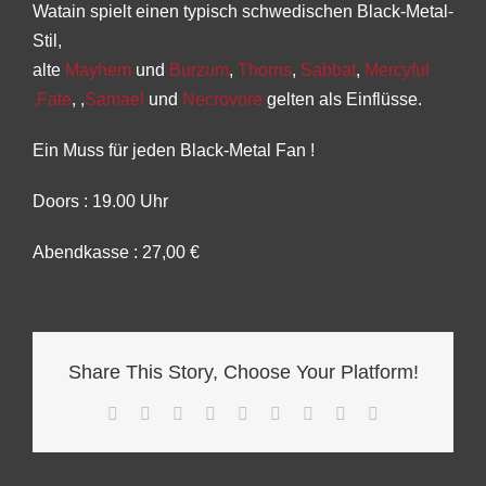
Watain spielt einen typisch schwedischen Black-Metal-
Stil,
alte
Mayhem
und
Burzum
,
Thorns
,
Sabbat
,
Mercyful
,Fate
, ,
Samael
und
Necrovore
gelten als Einflüsse.
Ein Muss für jeden Black-Metal Fan !
Doors : 19.00 Uhr
Abendkasse : 27,00 €
Share This Story, Choose Your Platform!
Facebook
Twitter
Reddit
LinkedIn
WhatsApp
Tumblr
Pinterest
Vk
E-
Mail