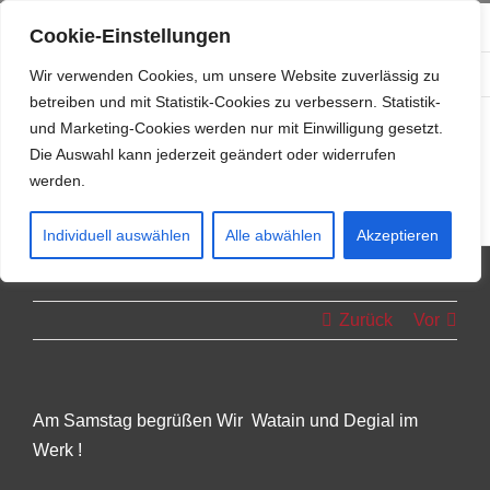
Zum
info@resonanzwerk.de
+49 (0) 152 0196 0958
Cookie-Einstellungen
Inhalt
Facebook
Instagram
E-
springen
Wir verwenden Cookies, um unsere Website zuverlässig zu
Mail
betreiben und mit Statistik-Cookies zu verbessern. Statistik-
und Marketing-Cookies werden nur mit Einwilligung gesetzt.
Die Auswahl kann jederzeit geändert oder widerrufen
werden.
Individuell auswählen
Alle abwählen
Akzeptieren
Zurück
Vor
Am Samstag begrüßen Wir Watain und Degial im
Werk !