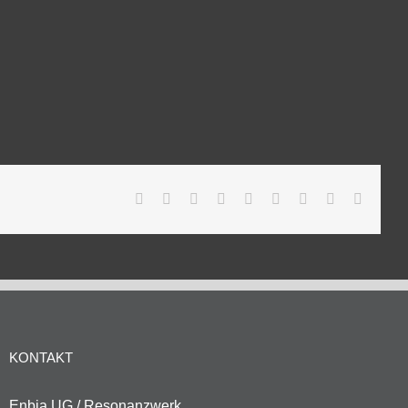
Facebook
Twitter
Reddit
LinkedIn
WhatsApp
Tumblr
Pinterest
Vk
E-
Mail
KONTAKT
Enbia UG / Resonanzwerk