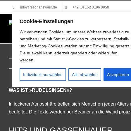
Zum
info@resonanzwerk.de
+49 (0) 152 0196 0958
Inhalt
springen
Cookie-Einstellungen
Wir verwenden Cookies, um unsere Website zuverlässig zu
betreiben und mit Statistik-Cookies zu verbessern. Statistik-
und Marketing-Cookies werden nur mit Einwilligung gesetzt.
Die Auswahl kann jederzeit geändert oder widerrufen
werden.
Individuell auswählen
Alle abwählen
Akzeptieren
WAS IST »RUDELSINGEN«?
In lockerer Atmosphäre treffen sich Menschen jeden Alter
begleitet. Die Texte werden per Beamer an die Wand projizi
HITS UND GASSENHAUER