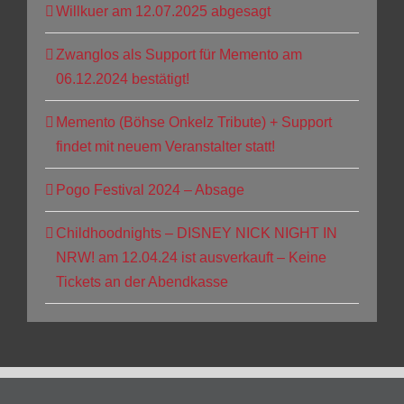
Willkuer am 12.07.2025 abgesagt
Zwanglos als Support für Memento am
06.12.2024 bestätigt!
Memento (Böhse Onkelz Tribute) + Support
findet mit neuem Veranstalter statt!
Pogo Festival 2024 – Absage
Childhoodnights – DISNEY NICK NIGHT IN
NRW! am 12.04.24 ist ausverkauft – Keine
Tickets an der Abendkasse