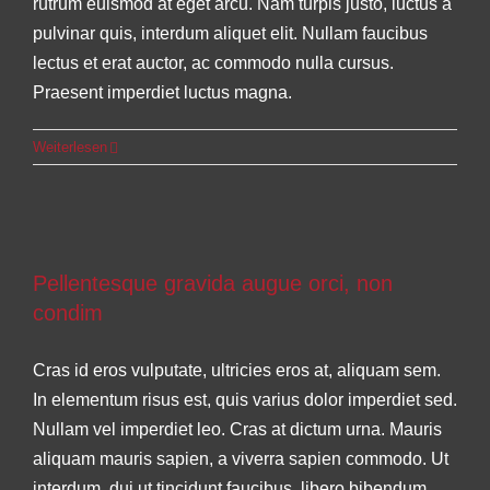
rutrum euismod at eget arcu. Nam turpis justo, luctus a
pulvinar quis, interdum aliquet elit. Nullam faucibus
lectus et erat auctor, ac commodo nulla cursus.
Praesent imperdiet luctus magna.
Weiterlesen
Pellentesque gravida augue orci, non
condim
Pellentesque gravida augue orci, non
Slider
condim
Cras id eros vulputate, ultricies eros at, aliquam sem.
In elementum risus est, quis varius dolor imperdiet sed.
Nullam vel imperdiet leo. Cras at dictum urna. Mauris
aliquam mauris sapien, a viverra sapien commodo. Ut
interdum, dui ut tincidunt faucibus, libero bibendum