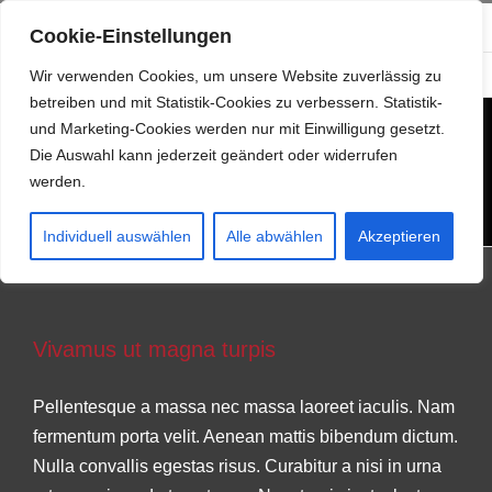
Zum
info@resonanzwerk.de
+49 (0) 152 0196 0958
Cookie-Einstellungen
Inhalt
Facebook
Instagram
E-
springen
Wir verwenden Cookies, um unsere Website zuverlässig zu
Mail
betreiben und mit Statistik-Cookies zu verbessern. Statistik-
und Marketing-Cookies werden nur mit Einwilligung gesetzt.
Die Auswahl kann jederzeit geändert oder widerrufen
werden.
Individuell auswählen
Alle abwählen
Akzeptieren
Vivamus ut magna turpis
Vivamus ut magna turpis
Design
Web Design
Pellentesque a massa nec massa laoreet iaculis. Nam
fermentum porta velit. Aenean mattis bibendum dictum.
Nulla convallis egestas risus. Curabitur a nisi in urna