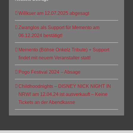
Willkuer am 12.07.2025 abgesagt
Zwanglos als Support für Memento am
06.12.2024 bestätigt!
Memento (Böhse Onkelz Tribute) + Support
findet mit neuem Veranstalter statt!
Pogo Festival 2024 – Absage
Childhoodnights – DISNEY NICK NIGHT IN
NRW! am 12.04.24 ist ausverkauft – Keine
Tickets an der Abendkasse