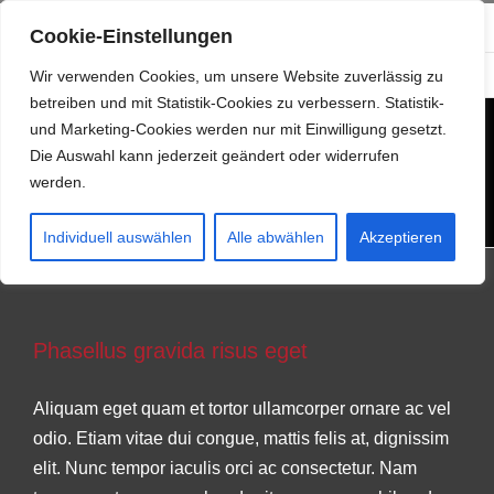
Zum
info@resonanzwerk.de
+49 (0) 152 0196 0958
Cookie-Einstellungen
Inhalt
Facebook
Instagram
E-
springen
Wir verwenden Cookies, um unsere Website zuverlässig zu
Mail
betreiben und mit Statistik-Cookies zu verbessern. Statistik-
und Marketing-Cookies werden nur mit Einwilligung gesetzt.
Die Auswahl kann jederzeit geändert oder widerrufen
werden.
Individuell auswählen
Alle abwählen
Akzeptieren
Phasellus gravida risus eget
Phasellus gravida risus eget
News
Web Design
Aliquam eget quam et tortor ullamcorper ornare ac vel
odio. Etiam vitae dui congue, mattis felis at, dignissim
elit. Nunc tempor iaculis orci ac consectetur. Nam