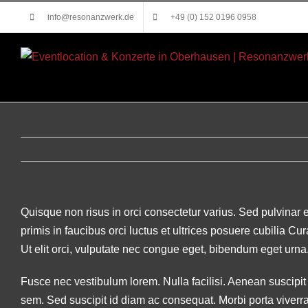
Zum
info@resonanzwerk.de
+49 (0) 152 0196 0958
Inhalt
springen
Quisque non risus in orci consectetur varius. Sed pulvinar 
primis in faucibus orci luctus et ultrices posuere cubilia C
Ut elit orci, vulputate nec congue eget, bibendum eget urna.
Fusce nec vestibulum lorem. Nulla facilisi. Aenean suscipit e
sem. Sed suscipit id diam ac consequat. Morbi porta viverra