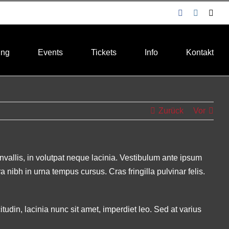
Facebook
Instagra
E-
Mail
ung
Events
Tickets
Info
Kontakt
Zurück
Vor
nvallis, in volutpat neque lacinia. Vestibulum ante ipsum
nibh in urna tempus cursus. Cras fringilla pulvinar felis.
itudin, lacinia nunc sit amet, imperdiet leo. Sed at varius