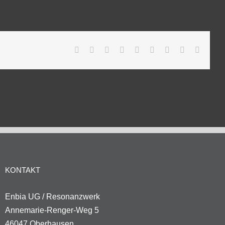
Facebook
Twitter
Reddit
LinkedIn
WhatsApp
Tumblr
Pinterest
Vk
E-
Mail
KONTAKT
Enbia UG / Resonanzwerk
Annemarie-Renger-Weg 5
46047 Oberhausen